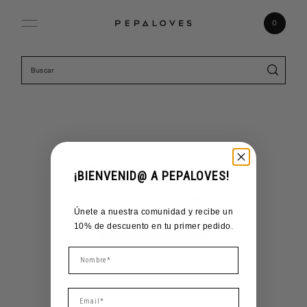
Ir directamente al contenido
0
Colección vacía
¡BIENVENID@ A PEPALOVES!
No hay elementos en esta colección
Únete a nuestra comunidad y recibe un
10% de descuento en tu primer pedido.
Todas las Colecciones