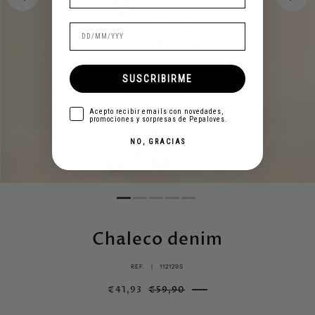
SUSCRIBIRME
aceptar
Acepto recibir emails con novedades,
promociones y sorpresas de Pepaloves.
NO, GRACIAS
Chaleco denim
REF. |
112129S
€41,93
€59,90