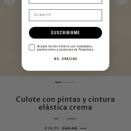
SUSCRIBIRME
aceptar
Acepto recibir emails con novedades,
promociones y sorpresas de Pepaloves.
NO, GRACIAS
Culote con pintas y cintura
elástica crema
REF. |
112288S
€34,95
€69,90