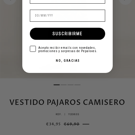
SUSCRIBIRME
aceptar
Acepto recibir emails con novedades,
promociones y sorpresas de Pepaloves.
NO, GRACIAS
VESTIDO PAJAROS CAMISERO
REF. |
112063S
€34,95
€69,90