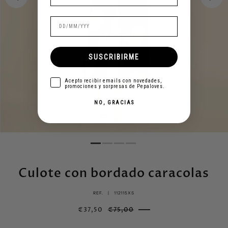
SUSCRIBIRME
aceptar
Acepto recibir emails con novedades,
promociones y sorpresas de Pepaloves.
NO, GRACIAS
Culote con bordado caracolas
REF. |
112115XS
€37,50
€75,00