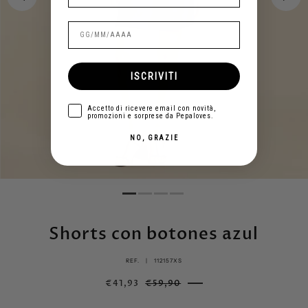
ISCRIVITI
aceptar
Accetto di ricevere email con novità,
promozioni e sorprese da Pepaloves.
NO, GRAZIE
Shorts con botones azul
REF. |
112157XS
€41,93
€59,90