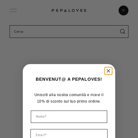
Vai direttamente ai contenuti
0
Collezione vuota
BENVENUT@ A PEPALOVES!
Questa raccolta è vuota
Unisciti alla nostra comunità e ricevi il
10% di sconto sul tuo primo ordine.
Collezioni