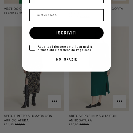
VESTIDO CANALE CRUZADO VERDE
VESTIDO CANALE MANGA CORTA
€53,90
€77,00
VERDE
€34,93
€49,90
ISCRIVITI
aceptar
Accetto di ricevere email con novità,
promozioni e sorprese da Pepaloves.
NO, GRAZIE
ABITO DRITTO A LUMACA CON
ABITO VERDE IN MAGLIA CON
ARRICCIATURA
ANNODATURA
€34,95
€69,90
€60,90
€87,00