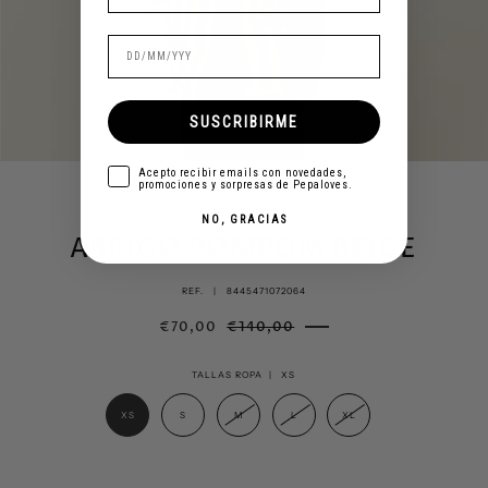
SUSCRIBIRME
aceptar
Acepto recibir emails con novedades,
promociones y sorpresas de Pepaloves.
NO, GRACIAS
ABRIGO POMPOM BEIGE
REF. |
8445471072064
€70,00
€140,00
TALLAS ROPA |
XS
XS
S
M
L
XL