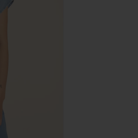
Como coger
Busto:
Mide 
mantener la 
Cintura:
Mid
ombligo.
Caderas:
Mi
mantener la 
No dudes en
tamaño ade