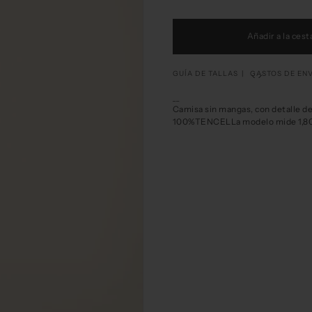
Añadir a la cest
GUÍA DE TALLAS
GASTOS DE EN
__
Corresponde
Camisa sin mangas, con detalle de
100%TENCELLa modelo mide 1,80m y
Pepaloves
XS
S
M
L