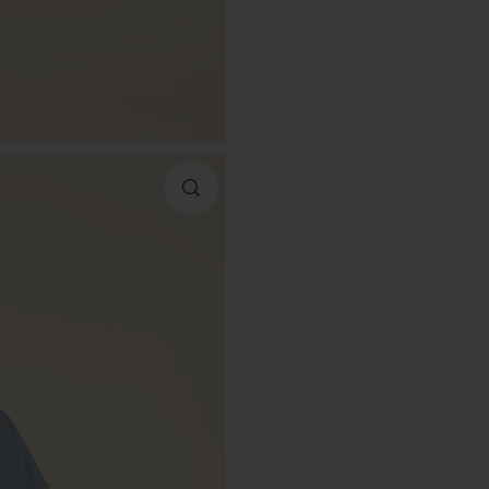
XL
Encuentra t
Talla
XS
S
M
L
XL