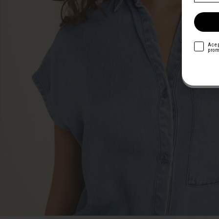
acepto
I ag
acepto
Acep
prom
prom
Pepa