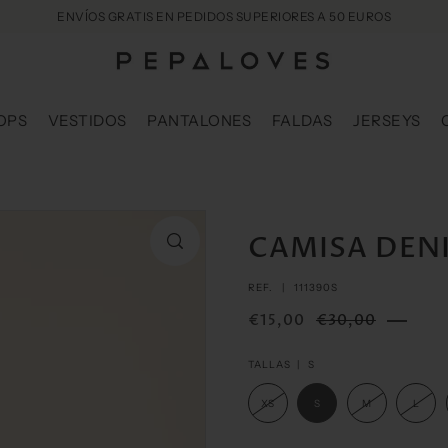
ENVÍOS GRATIS EN PEDIDOS SUPERIORES A 50 EUROS
OPS
VESTIDOS
PANTALONES
FALDAS
JERSEYS
CAMISA DEN
REF. |
111390S
€15,00
€30,00
TALLAS |
S
XS
S
M
L