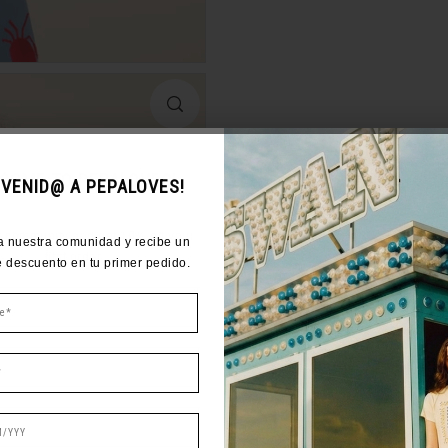
COME TO PEPALOVES!
NVENID@ A PEPALOVES!
r community and get 10% off your
a nuestra comunidad y recibe un
first order.
 descuento en tu primer pedido.