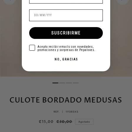
SUSCRIBIRME
aceptar
Acepto recibir emails con novedades,
promociones y sorpresas de Pepaloves.
NO, GRACIAS
CULOTE BORDADO MEDUSAS
REF. |
111383XS
€15,00
€30,00
Agotado