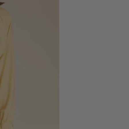
Busto:
Mide 
mantener la 
Cintura:
Mid
ombligo.
Caderas:
Mi
mantener la 
No dudes en
tamaño ade