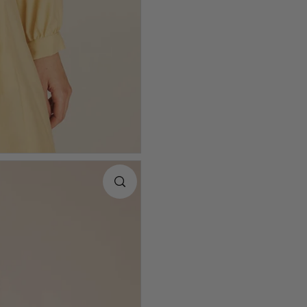
Encuentra t
Talla
XS
S
M
L
XL
Como coger