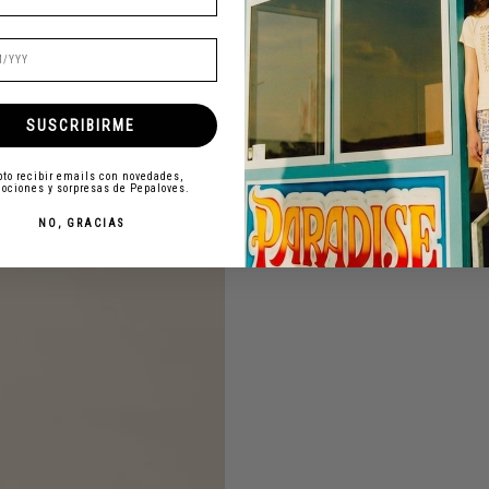
SUSCRIBIRME
to recibir emails con novedades,
ociones y sorpresas de Pepaloves.
NO, GRACIAS