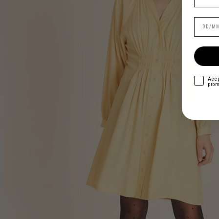
acepto
Acep
prom