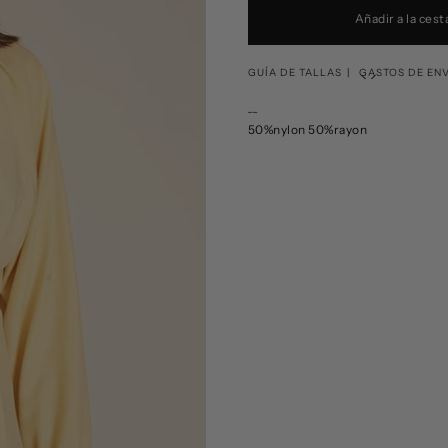
Añadir a la cest
GUÍA DE TALLAS
GASTOS DE EN
__
Corresponde
50%nylon 50%rayon
Pepaloves
XS
S
M
L
XL