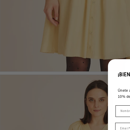
¡BIE
Únete 
10% de