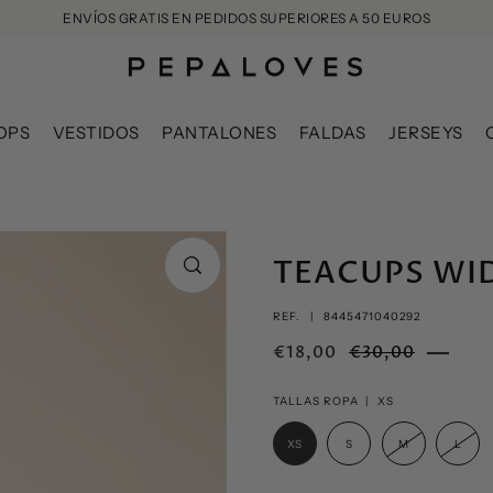
ENVÍOS GRATIS EN PEDIDOS SUPERIORES A 50 EUROS
OPS
VESTIDOS
PANTALONES
FALDAS
JERSEYS
TEACUPS WI
REF. |
8445471040292
€18,00
€30,00
TALLAS ROPA |
XS
XS
S
M
L