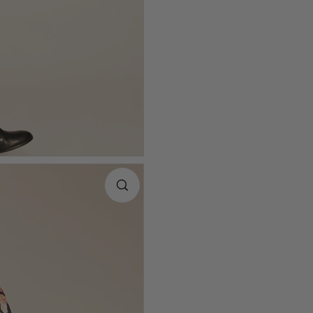
XL
Encuentra t
Talla
XS
S
M
L
XL