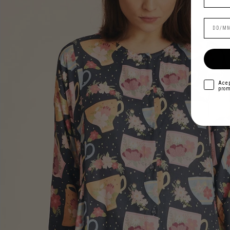
acepto
Acep
prom