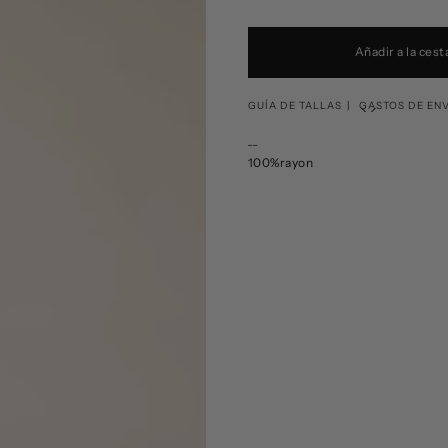
Añadir a la cest
GUÍA DE TALLAS
GASTOS DE EN
__
Corresponde
100%rayon
Pepaloves
XS
S
M
L