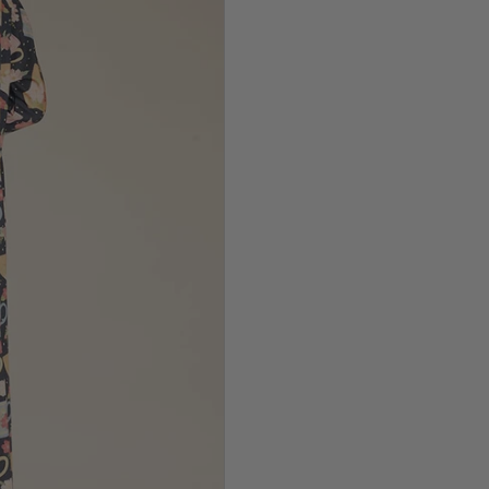
Como coger
Busto:
Mide 
mantener la 
Cintura:
Mid
ombligo.
Caderas:
Mi
mantener la 
No dudes en
tamaño ade