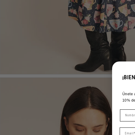
¡BIE
Únete 
10% de