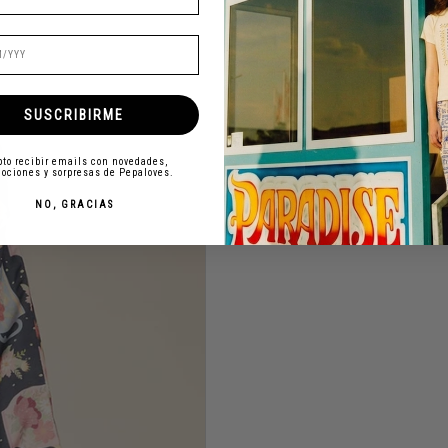
SUSCRIBIRME
to recibir emails con novedades,
ociones y sorpresas de Pepaloves.
NO, GRACIAS