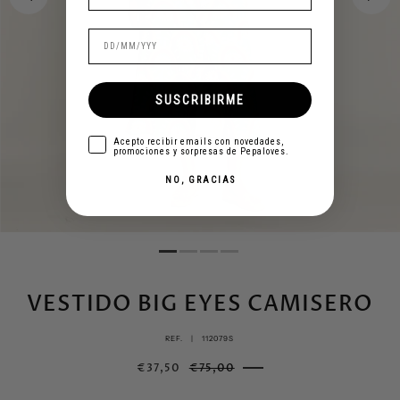
SUSCRIBIRME
aceptar
Acepto recibir emails con novedades,
promociones y sorpresas de Pepaloves.
NO, GRACIAS
VESTIDO BIG EYES CAMISERO
REF. |
112079S
€37,50
€75,00