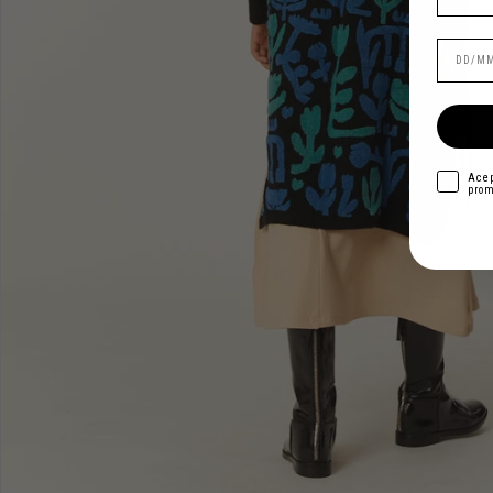
acepto
Acep
prom