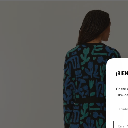
¡BIE
Únete 
10% de