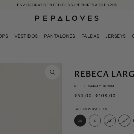
ENVÍOS GRATIS EN PEDIDOS SUPERIORES A 50 EUROS
OPS
VESTIDOS
PANTALONES
FALDAS
JERSEYS
REBECA LARG
REF. |
8445471067893
€54,00
€108,00
TALLAS ROPA |
XS
XS
S
M
L