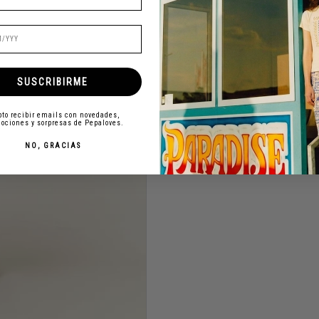
SUSCRIBIRME
to recibir emails con novedades,
ociones y sorpresas de Pepaloves.
NO, GRACIAS