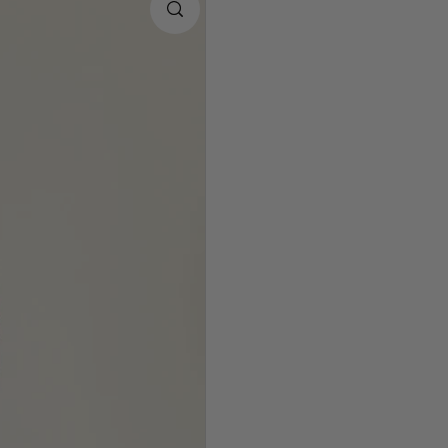
XL
Encuentra t
Talla
XS
S
M
L
XL