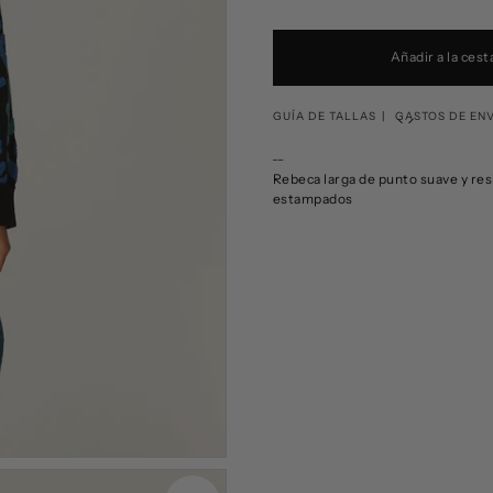
Añadir a la cest
GUÍA DE TALLAS
GASTOS DE EN
__
Corresponde
Rebeca larga de punto suave y resi
estampados
Pepaloves
XS
S
M
L