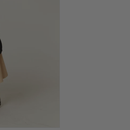
Como coger
Busto:
Mide 
mantener la 
Cintura:
Mid
ombligo.
Caderas:
Mi
mantener la 
No dudes en
tamaño ade