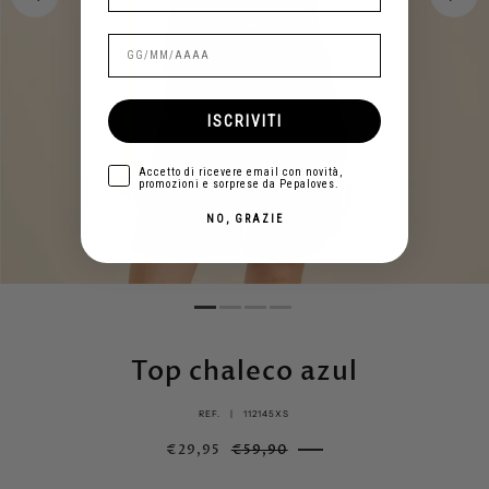
ISCRIVITI
aceptar
Accetto di ricevere email con novità,
promozioni e sorprese da Pepaloves.
NO, GRAZIE
Top chaleco azul
REF. |
112145XS
€29,95
€59,90