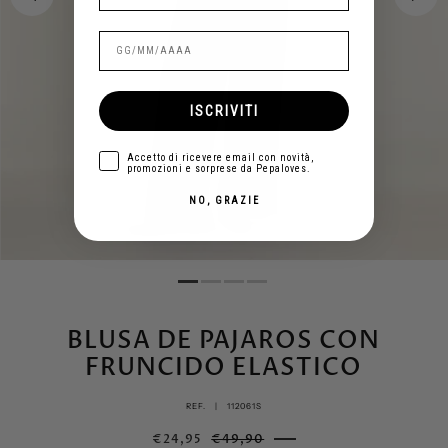
ISCRIVITI
aceptar
Accetto di ricevere email con novità,
promozioni e sorprese da Pepaloves.
NO, GRAZIE
BLUSA DE PAJAROS CON
FRUNCIDO ELASTICO
REF. |
112061S
€24,95
€49,90