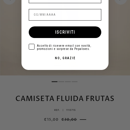
ISCRIVITI
aceptar
Accetto di ricevere email con novità,
promozioni e sorprese da Pepaloves.
NO, GRAZIE
CAMISETA FLUIDA FRUTAS
REF. |
111371S
€15,00
€30,00