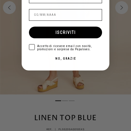
ISCRIVITI
aceptar
Accetto di ricevere email con novità,
promozioni e sorprese da Pepaloves.
NO, GRAZIE
LINEN TOP BLUE
REF. |
PLSS23SA00105XS