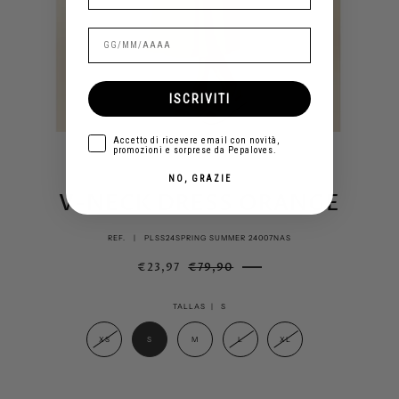
ISCRIVITI
aceptar
Accetto di ricevere email con novità,
promozioni e sorprese da Pepaloves.
NO, GRAZIE
V-NECK DRESS ORANGE
REF. |
PLSS24SPRING SUMMER 24007NAS
€23,97
€79,90
TALLAS |
S
XS
S
M
L
XL